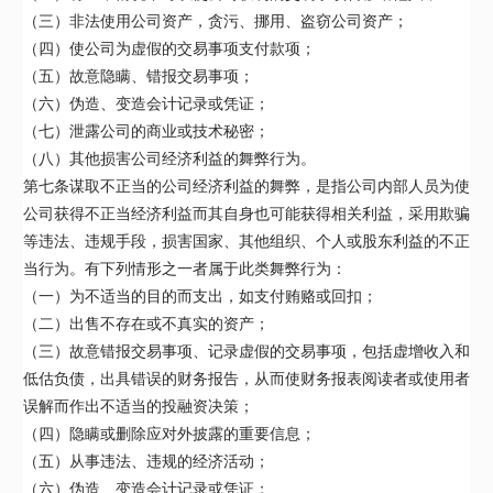
（三）非法使用公司资产，贪污、挪用、盗窃公司资产；
（四）使公司为虚假的交易事项支付款项；
（五）故意隐瞒、错报交易事项；
（六）伪造、变造会计记录或凭证；
（七）泄露公司的商业或技术秘密；
（八）其他损害公司经济利益的舞弊行为。
第七条谋取不正当的公司经济利益的舞弊，是指公司内部人员为使
公司获得不正当经济利益而其自身也可能获得相关利益，采用欺骗
等违法、违规手段，损害国家、其他组织、个人或股东利益的不正
当行为。有下列情形之一者属于此类舞弊行为：
（一）为不适当的目的而支出，如支付贿赂或回扣；
（二）出售不存在或不真实的资产；
（三）故意错报交易事项、记录虚假的交易事项，包括虚增收入和
低估负债，出具错误的财务报告，从而使财务报表阅读者或使用者
误解而作出不适当的投融资决策；
（四）隐瞒或删除应对外披露的重要信息；
（五）从事违法、违规的经济活动；
（六）伪造、变造会计记录或凭证；