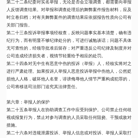
第二十二条纪委对实名举报，无论是否会立项调查，都需要向举报
人反馈调查结果。对举报和调查处理后的舞弊案件报告材料，应及
时立卷归档；对有关舞弊案件的调查结果应依据报告性质向公司有
关部门报告。
第二十三条投诉举报事项经核查，反映问题事实基本清楚，确有违
纪行为，而有明显不够纪律处分的，可进行诫勉谈话；问题不具体
无可查性的，经领导批准后留存；对严重违反公司纪律及制度并对
公司造成经济损失者，视情节轻重给予相应的处罚。
第二十四条对无中生有恶意中伤的投诉（举报）人，经核实将对之
进行严肃处理。如果投诉人举报人恶意投诉举报中伤他人，公然贬
损他人人格，破坏他人名誉，诽谤侮辱他人情节严重构成犯罪的，
公司将移送司法部门追究其法律责任。
第六章：举报人的保护
第二十五条举报人在协助调查工作中应受到保护。公司禁止任何歧
视或报复行为，禁止对参与调查的人员采取任何阻挠、干预或敌对
措施。
第二十六条对违规泄露投诉、举报人信息或对投诉、举报人采取打